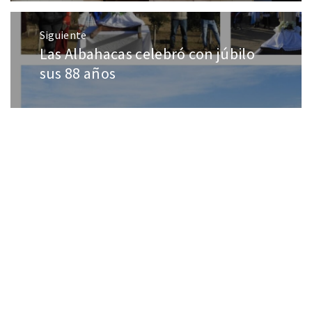
Siguiente
Las Albahacas celebró con júbilo
sus 88 años