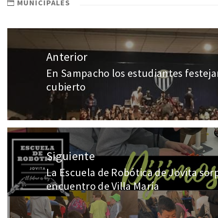
MUNICIPALES
Anterior
En Sampacho los estudiantes festeja
cubierto
Siguiente
La Escuela de Robótica de Jovita sor
encuentro de Villa María