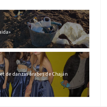
aida»
let de danzas árabes de Chaján