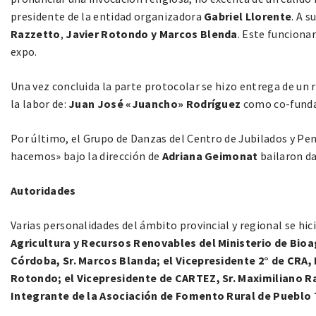
presidente de la entidad organizadora
Gabriel Llorente
. A 
Razzetto
,
Javier Rotondo y Marcos Blenda
. Este funciona
expo.
Una vez concluida la parte protocolar se hizo entrega de un
la labor de:
Juan José «Juancho» Rodríguez
como co-fundad
Por último, el Grupo de Danzas del Centro de Jubilados y Pen
hacemos» bajo la dirección de
Adriana Geimonat
bailaron da
Autoridades
Varias personalidades del ámbito provincial y regional se hic
Agricultura y Recursos Renovables del Ministerio de Bioag
Córdoba, Sr. Marcos Blanda; el Vicepresidente 2° de CRA, 
Rotondo; el Vicepresidente de CARTEZ, Sr. Maximiliano R
Integrante de la Asociación de Fomento Rural de Pueblo 