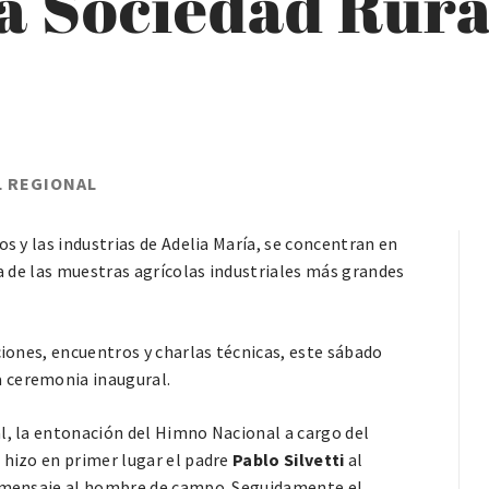
a Sociedad Rura
L REGIONAL
os y las industrias de Adelia María, se concentran en
na de las muestras agrícolas industriales más grandes
ciones, encuentros y charlas técnicas, este sábado
 ceremonia inaugural.
l, la entonación del Himno Nacional a cargo del
 hizo en primer lugar el padre
Pablo
Silvetti
al
do mensaje al hombre de campo. Seguidamente el