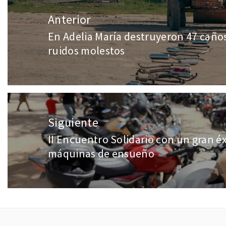
Anterior
En Adelia María destruyeron 47 caño
ruidos molestos
Siguiente
II Encuentro Solidario con un gran éx
máquinas de ensueño