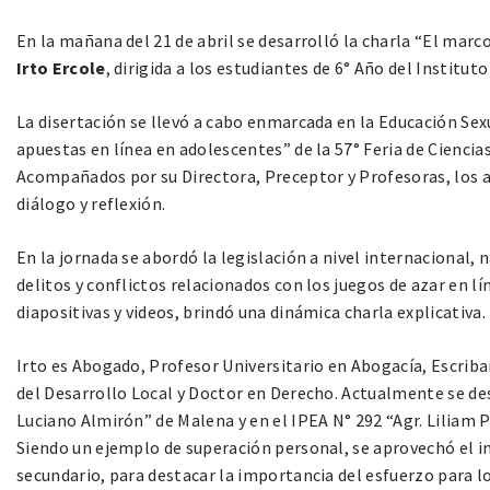
En la mañana del 21 de abril se desarrolló la charla “El marco
Irto Ercole
, dirigida a los estudiantes de 6° Año del Instituto
La disertación se llevó a cabo enmarcada en la Educación Sexu
apuestas en línea en adolescentes” de la 57° Feria de Cienci
Acompañados por su Directora, Preceptor y Profesoras, los a
diálogo y reflexión.
En la jornada se abordó la legislación a nivel internacional,
delitos y conflictos relacionados con los juegos de azar en lí
diapositivas y videos, brindó una dinámica charla explicativa.
Irto es Abogado, Profesor Universitario en Abogacía, Escriba
del Desarrollo Local y Doctor en Derecho. Actualmente se de
Luciano Almirón” de Malena y en el IPEA N° 292 “Agr. Liliam 
Siendo un ejemplo de superación personal, se aprovechó el i
secundario, para destacar la importancia del esfuerzo para l