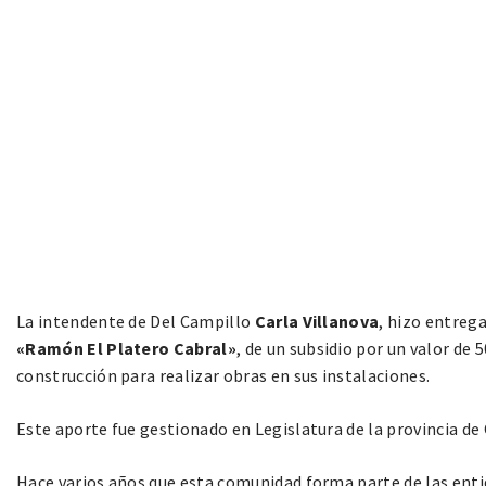
La intendente de Del Campillo
Carla Villanova
, hizo entreg
«Ramón El Platero Cabral»
, de un subsidio por un valor de 
construcción para realizar obras en sus instalaciones.
Este aporte fue gestionado en Legislatura de la provincia d
Hace varios años que esta comunidad forma parte de las entid