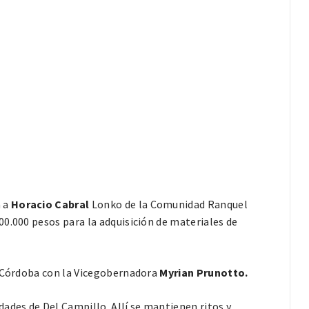
a a
Horacio Cabral
Lonko de la Comunidad Ranquel
500.000 pesos para la adquisición de materiales de
e Córdoba con la Vicegobernadora
Myrian Prunotto.
ades de Del Campillo. Allí se mantienen ritos y