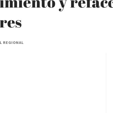
imiento y refacc
ares
L REGIONAL