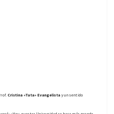
Prof.
Cristina «Tata» Evangelista
y un sentido
resó: «Hoy, nuestra Universidad se hace más grande