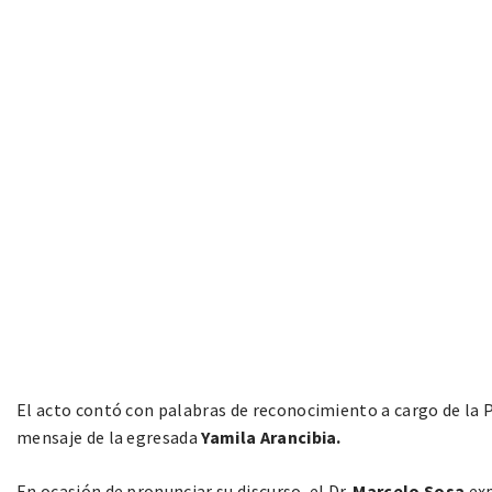
El acto contó con palabras de reconocimiento a cargo de la 
mensaje de la egresada
Yamila Arancibia.
En ocasión de pronunciar su discurso, el Dr.
Marcelo Sosa
exp