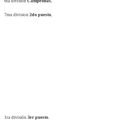
6ta división
Campeonas
,
7ma division
2do puesto
,
1ra división
3er puesto
.