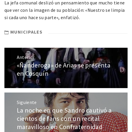
La jefa comunal deslizó un pensamiento que mucho tiene
que ver con la imagen de su población: «Nuestro se limpia
si cada uno hace su parte», enfatizó.
MUNICIPALES
Anterior
«Ñanderoga» de Arias se presenta
en Cosquín
Siguiente
La noche en que Sandro cautivó a
cientos de fans con un recital
maravilloso en Confraternidad