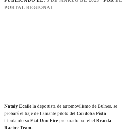
PUBLICADO EL:
3 DE MARZO DE 2023
POR
EL
PORTAL REGIONAL
Nataly Ecalle
la deportista de automovilismo de Bulnes, se
probará el traje de flamante piloto del
Córdoba Pista
tripulando su
Fiat Uno Fire
preparado por el el
Brarda
Racing Team.