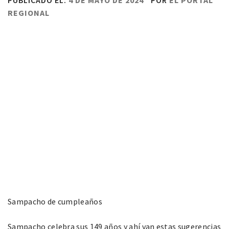
PUBLICADO EL:
4 DE MAYO DE 2024
POR
EL PORTAL
REGIONAL
Sampacho de cumpleaños
Sampacho celebra sus 149 años y ahí van estas sugerencias