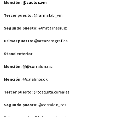
Mención:
@cactos.vm
Tercer puesto:
@farmalab_vm
Segundo puesto:
@mrcarnesrui
z
Primer puesto:
@areazerografica
Stand exterior
Mención:
@
@corralon.raz
Mención:
@salahnosok
Tercer puesto:
@tosquita.cereales
Segundo puesto:
@corralon_ros