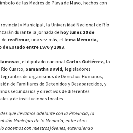
símbolo de las Madres de Playa de Mayo, hechos con
ovincial y Municipal, la Universidad Nacional de Río
zarán durante la jornada de
hoy lunes
20 de
o de
reafirmar
, una vez más, el
lema Memoria,
o de Estado entre 1976 y 1983
.
Llamosas
, el diputado nacional
Carlos
Gutiérrez,
la
 Río Cuarto,
Samantha David,
legisladores
 integrantes de organismos de Derechos Humanos,
isión de Familiares de Detenidos y Desaparecidos, y
os secundarios y directivos de diferentes
les y de instituciones locales.
ades que llevamos adelante con la Provincia, la
isión Municipal de la Memoria, entre otras
y lo hacemos con nuestros jóvenes, extendiendo