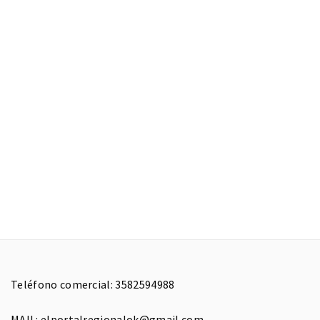
Teléfono comercial: 3582594988
MAIL: elportalregionalok@gmail.com