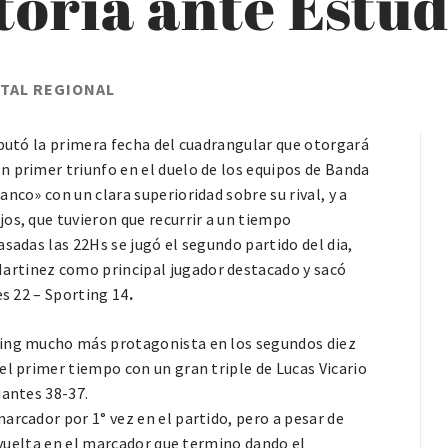
toria ante Estud
RTAL REGIONAL
sputó la primera fecha del cuadrangular que otorgará
n primer triunfo en el duelo de los equipos de Banda
nco» con un clara superioridad sobre su rival, y a
os, que tuvieron que recurrir a un tiempo
sadas las 22Hs se jugó el segundo partido del dia,
artinez como principal jugador destacado y sacó
es 22 – Sporting 14
.
ting mucho más protagonista en los segundos diez
el primer tiempo con un gran triple de Lucas Vicario
iantes 38-37.
arcador por 1° vez en el partido, pero a pesar de
y vuelta en el marcador que termino dando el