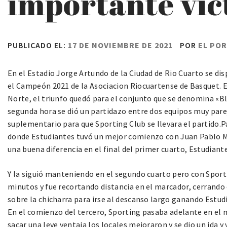
importante vic
PUBLICADO EL:
17 DE NOVIEMBRE DE 2021
POR
EL PO
En el Estadio Jorge Artundo de la Ciudad de Rio Cuarto se di
el Campeón 2021 de la Asociacion Riocuartense de Basquet. E
Norte, el triunfo quedó para el conjunto que se denomina «Bla
segunda hora se dió un partidazo entre dos equipos muy parej
suplementario para que Sporting Club se llevara el partido.Pa
donde Estudiantes tuvó un mejor comienzo con Juan Pablo M
una buena diferencia en el final del primer cuarto, Estudiant
Y la siguió manteniendo en el segundo cuarto pero con Spor
minutos y fue recortando distancia en el marcador, cerrando 
sobre la chicharra para irse al descanso largo ganando Estud
En el comienzo del tercero, Sporting pasaba adelante en el m
sacar una leve ventaja los locales mejoraron y se dio un ida 