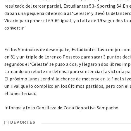
resultado del tercer parcial, Estudiantes 53- Sporting 54
.
En e
daban una pequeña diferencia al ‘Celeste’ y llevó la delantero
Vicario para poner el 69-69 igual, y a falta de 19 segundos l
convertir
En los 5 minutos de desempate, Estudiantes tuvo mejor comi
en 81 y un triple de Lorenzo Posseto para sacar 3 puntos decisi
segundos el ‘Celeste’ se puso a dos, y llegaron dos libres im
tomando un rebote en defensa para sentenciar la victoria par
El próximo lunes tendrá la chance de meterse en la final si 
un rival que lo complico en los últimos partidos, pero con el 
el lunes feriado.
Informe y foto Gentileza de Zona Deportiva Sampacho
DEPORTES