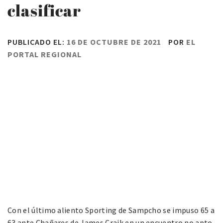
clasificar
PUBLICADO EL:
16 DE OCTUBRE DE 2021
POR
EL
PORTAL REGIONAL
Con el último aliento Sporting de Sampcho se impuso 65 a
63 ante Chañares de James Craik en un encuentro no apto