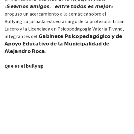
«𝙎𝙚𝙖𝙢𝙤𝙨 𝙖𝙢𝙞𝙜𝙤𝙨…𝙚𝙣𝙩𝙧𝙚 𝙩𝙤𝙙𝙤𝙨 𝙚𝙨 𝙢𝙚𝙟𝙤𝙧»
propuso un acercamiento a la temática sobre el
Bullying.La jornada estuvo a cargo de la profesora: Lilian
Lucero y la Licenciada en Psicopedagogía Valeria Tivano,
integrantes del 𝗚𝗮𝗯𝗶𝗻𝗲𝘁𝗲 𝗣𝘀𝗶𝗰𝗼𝗽𝗲𝗱𝗮𝗴𝗼́𝗴𝗶𝗰𝗼 𝘆 𝗱𝗲
𝗔𝗽𝗼𝘆𝗼 𝗘𝗱𝘂𝗰𝗮𝘁𝗶𝘃𝗼 𝗱𝗲 𝗹𝗮 𝗠𝘂𝗻𝗶𝗰𝗶𝗽𝗮𝗹𝗶𝗱𝗮𝗱 𝗱𝗲
𝗔𝗹𝗲𝗷𝗮𝗻𝗱𝗿𝗼 𝗥𝗼𝗰𝗮.
Que es el bullyng