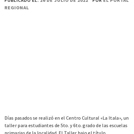
PUBLICADO EL:
26 DE JULIO DE 2022
POR
EL PORTAL
REGIONAL
Días pasados se realizó en el Centro Cultural «La Itala», un
taller para estudiantes de 5to. y 6to. grado de las escuelas
primarias de la localidad. El Taller bajo el título