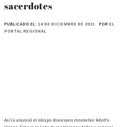
sacerdotes
PUBLICADO EL:
14 DE DICIEMBRE DE 2021
POR
EL
PORTAL REGIONAL
Así lo anunció el obispo diocesano monseñor Adolfo
Uriona. Esta es la lista de reemplazos dados a conocer