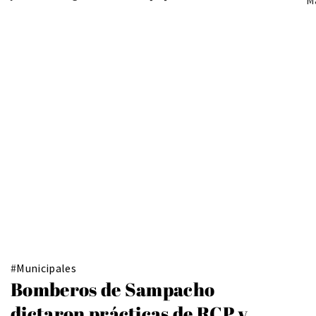
#
Municipales
Bomberos de Sampacho
dictaron prácticas de RCP y