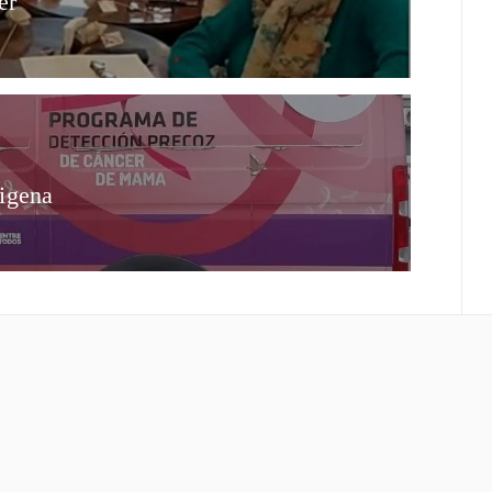
er
igena