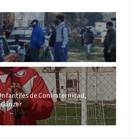
nfantiles de Confraternidad,
a Gánzer