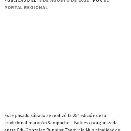
PUBLICADO EL:
8 DE AGOSTO DE 2022
POR
EL
PORTAL REGIONAL
Este pasado sábado se realizó la 25° edición de la
tradicional maratón Sampacho – Bulnes coorganizada
entre Edu Gonzalez Running Team y la Municipalidad de