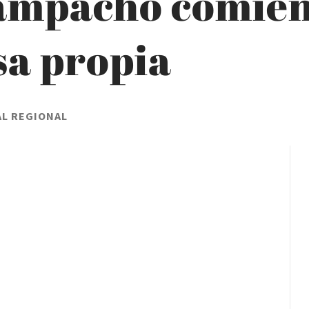
ampacho comienz
asa propia
AL REGIONAL