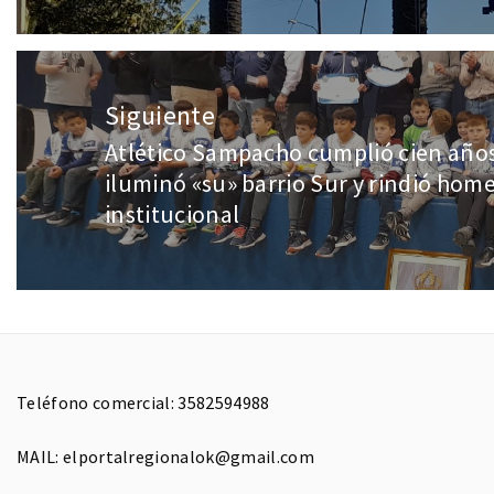
Siguiente
Atlético Sampacho cumplió cien años,
iluminó «su» barrio Sur y rindió homen
institucional
Teléfono comercial: 3582594988
MAIL: elportalregionalok@gmail.com