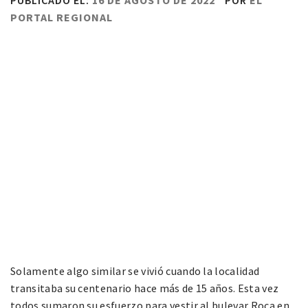
PUBLICADO EL:
16 DE AGOSTO DE 2022
POR
EL
PORTAL REGIONAL
Solamente algo similar se vivió cuando la localidad
transitaba su centenario hace más de 15 años. Esta vez
todos sumaron su esfuerzo para vestir al bulevar Roca en