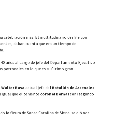
una celebración más. El multitudinario desfile con
esentes, daban cuenta que era un tiempo de
da.
40 años al cargo de jefe del Departamento Ejecutivo
as patronales en lo que es su último gran
l
Walter Bava
actual jefe del
Batallón de Arsenales
l igual que el teniente
coronel Bernasconi
segundo
do la figura de Santa Catalina de Siena, se dió por