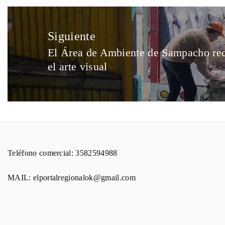
Siguiente
El Área de Ambiente de Sampacho rec
el arte visual
Teléfono comercial: 3582594988
MAIL: elportalregionalok@gmail.com