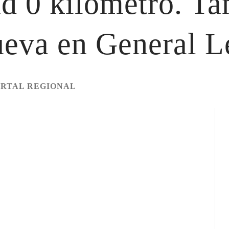
ad 0 kilómetro. T
eva en General L
ORTAL REGIONAL