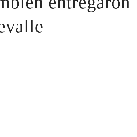
ambién entregaron
evalle