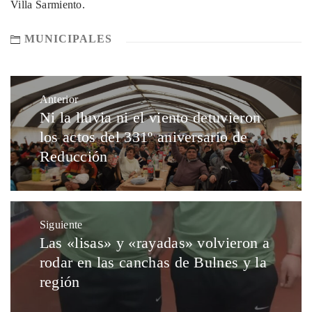
Villa Sarmiento.
MUNICIPALES
Anterior
Ni la lluvia ni el viento detuvieron
los actos del 331º aniversario de
Reducción
Siguiente
Las «lisas» y «rayadas» volvieron a
rodar en las canchas de Bulnes y la
región