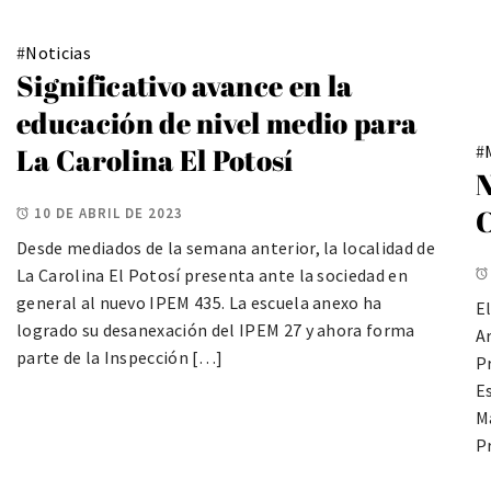
#
Noticias
Significativo avance en la
educación de nivel medio para
#
La Carolina El Potosí
N
C
10 DE ABRIL DE 2023
Desde mediados de la semana anterior, la localidad de
La Carolina El Potosí presenta ante la sociedad en
general al nuevo IPEM 435. La escuela anexo ha
E
logrado su desanexación del IPEM 27 y ahora forma
Ar
parte de la Inspección […]
P
Es
Ma
P